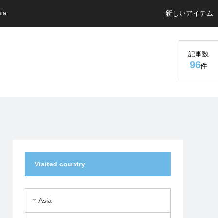
新しいアイテム
sia
記事数
96
件
Visited country
Asia