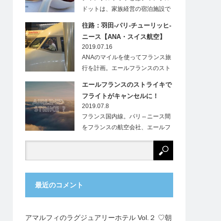
ドットは、家族経営の宿泊施設で
す。フランス…
往路：羽田-パリ-チューリッヒ-
ニース【ANA・スイス航空】
2019.07.16
ANAのマイルを使ってフランス旅
行を計画。エールフランスのスト
ライキにより、…
エールフランスのストライキで
フライトがキャンセルに！
2019.07.8
フランス国内線。パリ⇔ニース間
をフランスの航空会社、エールフ
ランス（Ai…
最近のコメント
アマルフィのラグジュアリーホテル Vol.２ ♡朝