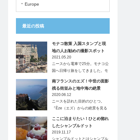
Europe
最近の投稿
モナコ散策 入国スタンプと現
地の人お勧めの撮影スポット
2021.05.20
ニースから電車で25分。モナコ公
国へ日帰り旅をしてきました。モ
ナ…
南フランスのエズ！中世の面影
残る街並みと地中海の絶景
2020.06.12
ニースを訪れた目的のひとつ。
『Èze（エズ）からの絶景を見る
こと』…
ここに泊まりたい！ひとめ惚れ
したシャンブルドット
2019.11.17
シャンブルドットとはシャンブル