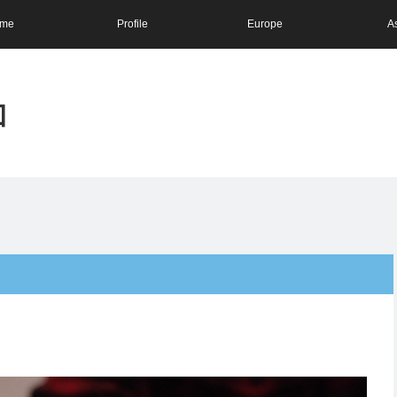
me
Profile
Europe
A
和