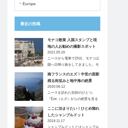
Europe
最近の投稿
モナコ散策 入国スタンプと現
地の人お勧めの撮影スポット
2021.05.20
ニースから電車で25分。モナコ公
国へ日帰り旅をしてきました。モ
ナ…
南フランスのエズ！中世の面影
残る街並みと地中海の絶景
2020.06.12
ニースを訪れた目的のひとつ。
『Èze（エズ）からの絶景を見る
こと』…
ここに泊まりたい！ひとめ惚れ
したシャンブルドット
2019.11.17
シャンブルドットとはシャンブル