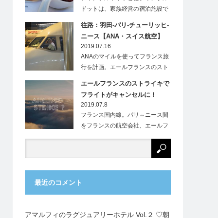
ドットは、家族経営の宿泊施設で
す。フランス…
往路：羽田-パリ-チューリッヒ-
ニース【ANA・スイス航空】
2019.07.16
ANAのマイルを使ってフランス旅
行を計画。エールフランスのスト
ライキにより、…
エールフランスのストライキで
フライトがキャンセルに！
2019.07.8
フランス国内線。パリ⇔ニース間
をフランスの航空会社、エールフ
ランス（Ai…
最近のコメント
アマルフィのラグジュアリーホテル Vol.２ ♡朝