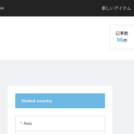
新しいアイテム
sia
記事数
96
件
Visited country
Asia