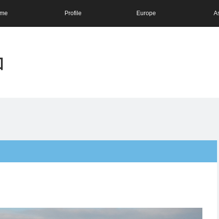
me
Profile
Europe
A
和