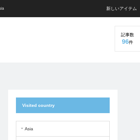
新しいアイテム
sia
記事数
96
件
Visited country
Asia