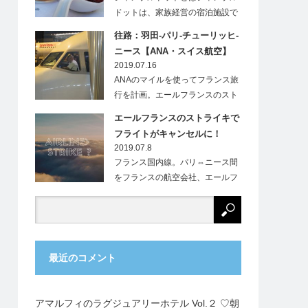
ドットは、家族経営の宿泊施設で
す。フランス…
往路：羽田-パリ-チューリッヒ-
ニース【ANA・スイス航空】
2019.07.16
ANAのマイルを使ってフランス旅
行を計画。エールフランスのスト
ライキにより、…
エールフランスのストライキで
フライトがキャンセルに！
2019.07.8
フランス国内線。パリ⇔ニース間
をフランスの航空会社、エールフ
ランス（Ai…
最近のコメント
アマルフィのラグジュアリーホテル Vol.２ ♡朝