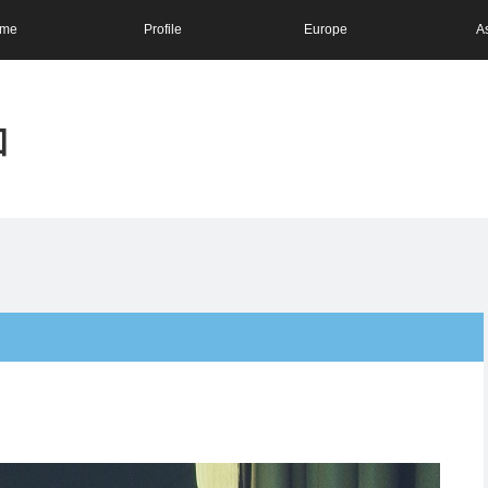
me
Profile
Europe
A
和