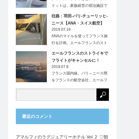
ドットは、家族経営の宿泊施設で
す。フランス…
往路：羽田-パリ-チューリッヒ-
ニース【ANA・スイス航空】
2019.07.16
ANAのマイルを使ってフランス旅
行を計画。エールフランスのスト
ライキにより、…
エールフランスのストライキで
フライトがキャンセルに！
2019.07.8
フランス国内線。パリ⇔ニース間
をフランスの航空会社、エールフ
ランス（Ai…
最近のコメント
アマルフィのラグジュアリーホテル Vol.２ ♡朝