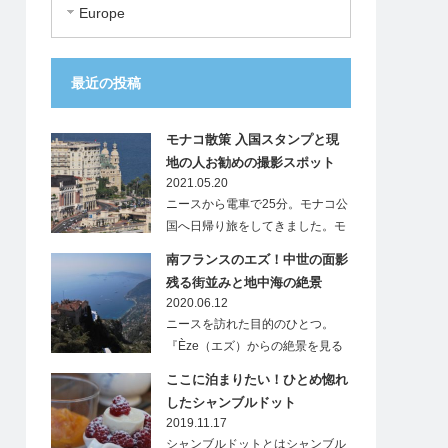
Europe
最近の投稿
モナコ散策 入国スタンプと現
地の人お勧めの撮影スポット
2021.05.20
ニースから電車で25分。モナコ公
国へ日帰り旅をしてきました。モ
ナ…
南フランスのエズ！中世の面影
残る街並みと地中海の絶景
2020.06.12
ニースを訪れた目的のひとつ。
『Èze（エズ）からの絶景を見る
こと』…
ここに泊まりたい！ひとめ惚れ
したシャンブルドット
2019.11.17
シャンブルドットとはシャンブル