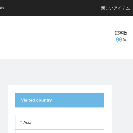
新しいアイテム
sia
記事数
96
件
Visited country
Asia