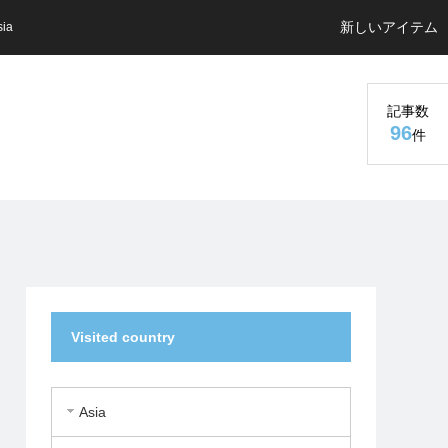
新しいアイテム
sia
記事数
96
件
Visited country
Asia