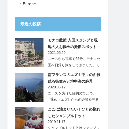
Europe
最近の投稿
モナコ散策 入国スタンプと現
地の人お勧めの撮影スポット
2021.05.20
ニースから電車で25分。モナコ公
国へ日帰り旅をしてきました。モ
ナ…
南フランスのエズ！中世の面影
残る街並みと地中海の絶景
2020.06.12
ニースを訪れた目的のひとつ。
『Èze（エズ）からの絶景を見る
こと』…
ここに泊まりたい！ひとめ惚れ
したシャンブルドット
2019.11.17
シャンブルドットとはシャンブル