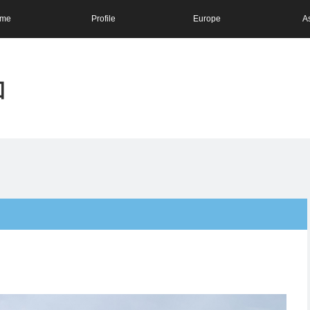
me
Profile
Europe
A
和