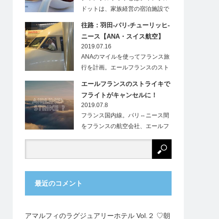
ドットは、家族経営の宿泊施設で
す。フランス…
往路：羽田-パリ-チューリッヒ-
ニース【ANA・スイス航空】
2019.07.16
ANAのマイルを使ってフランス旅
行を計画。エールフランスのスト
ライキにより、…
エールフランスのストライキで
フライトがキャンセルに！
2019.07.8
フランス国内線。パリ⇔ニース間
をフランスの航空会社、エールフ
ランス（Ai…
最近のコメント
アマルフィのラグジュアリーホテル Vol.２ ♡朝