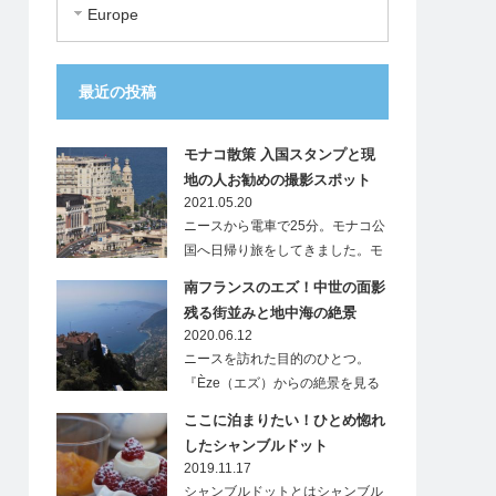
Europe
最近の投稿
モナコ散策 入国スタンプと現
地の人お勧めの撮影スポット
2021.05.20
ニースから電車で25分。モナコ公
国へ日帰り旅をしてきました。モ
ナ…
南フランスのエズ！中世の面影
残る街並みと地中海の絶景
2020.06.12
ニースを訪れた目的のひとつ。
『Èze（エズ）からの絶景を見る
こと』…
ここに泊まりたい！ひとめ惚れ
したシャンブルドット
2019.11.17
シャンブルドットとはシャンブル