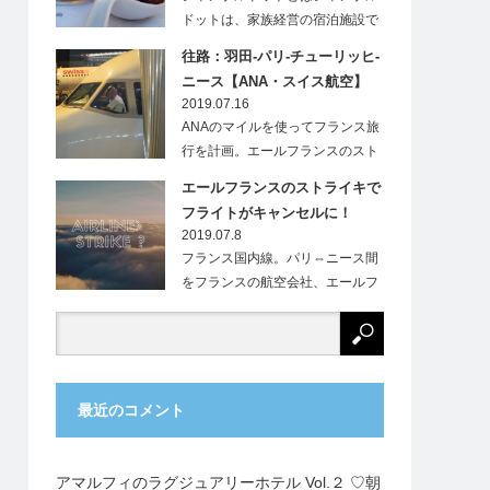
ドットは、家族経営の宿泊施設で
す。フランス…
往路：羽田-パリ-チューリッヒ-
ニース【ANA・スイス航空】
2019.07.16
ANAのマイルを使ってフランス旅
行を計画。エールフランスのスト
ライキにより、…
エールフランスのストライキで
フライトがキャンセルに！
2019.07.8
フランス国内線。パリ⇔ニース間
をフランスの航空会社、エールフ
ランス（Ai…
最近のコメント
アマルフィのラグジュアリーホテル Vol.２ ♡朝