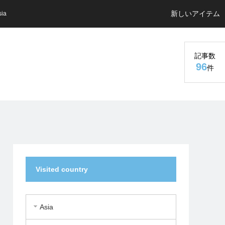
新しいアイテム
sia
記事数
96
件
Visited country
Asia