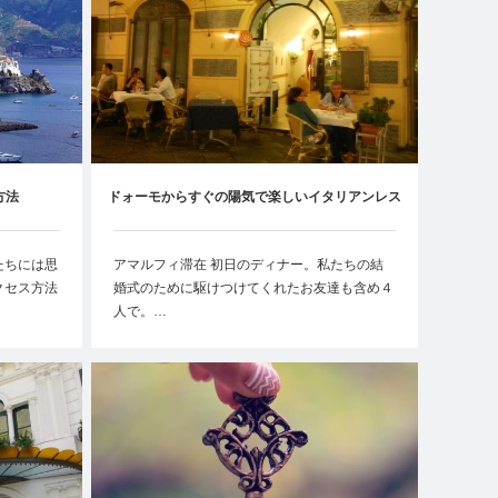
方法
ドォーモからすぐの陽気で楽しいイタリアンレス
トラン【DA MARIA】
たちには思
アマルフィ滞在 初日のディナー。私たちの結
クセス方法
婚式のために駆けつけてくれたお友達も含め４
人で。…