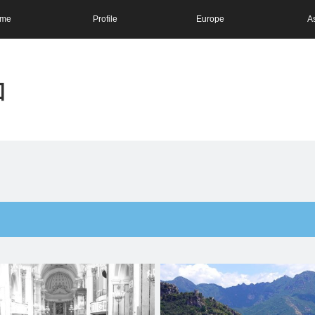
me
Profile
Europe
A
和