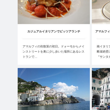
カジュアルイタリアンでピッツアランチ
アマルフィ
【Locanda del Marinaio】
アマルフィの街散策の初日。ドォーモからメイ
南イタリ
ンストリートを奥に少し歩いた場所にあるレス
断崖絶壁
トランで…
『サンタ