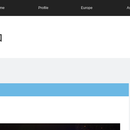
me
Profile
Europe
A
和