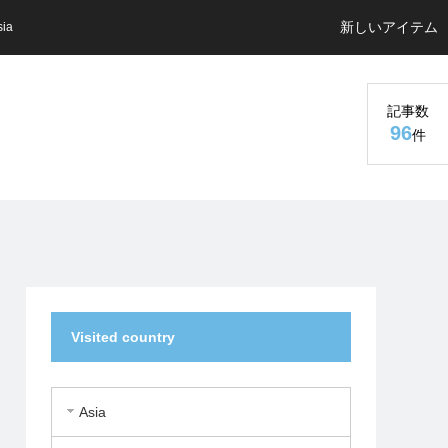
新しいアイテム
sia
記事数
96
件
Visited country
Asia