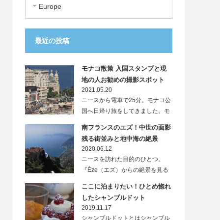
Europe
最近の投稿
モナコ散策 入国スタンプと現
地の人お勧めの撮影スポット
2021.05.20
ニースから電車で25分。モナコ公
国へ日帰り旅をしてきました。モ
ナ…
南フランスのエズ！中世の面影
残る街並みと地中海の絶景
2020.06.12
ニースを訪れた目的のひとつ。
『Èze（エズ）からの絶景を見る
こと』…
ここに泊まりたい！ひとめ惚れ
したシャンブルドット
2019.11.17
シャンブルドットとはシャンブル