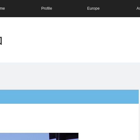
me
Profile
Europe
A
和