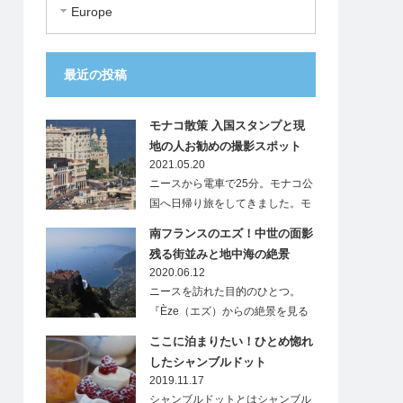
Europe
最近の投稿
モナコ散策 入国スタンプと現
地の人お勧めの撮影スポット
2021.05.20
ニースから電車で25分。モナコ公
国へ日帰り旅をしてきました。モ
ナ…
南フランスのエズ！中世の面影
残る街並みと地中海の絶景
2020.06.12
ニースを訪れた目的のひとつ。
『Èze（エズ）からの絶景を見る
こと』…
ここに泊まりたい！ひとめ惚れ
したシャンブルドット
2019.11.17
シャンブルドットとはシャンブル