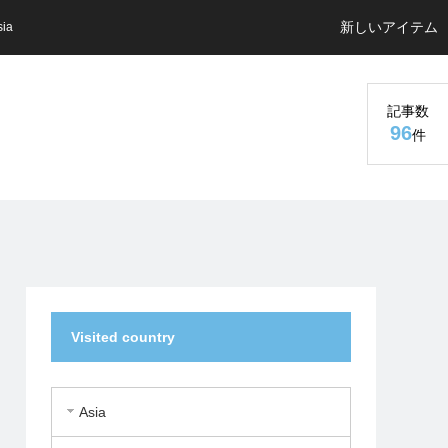
新しいアイテム
sia
記事数
96
件
Visited country
Asia