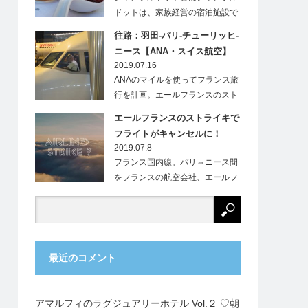
ドットは、家族経営の宿泊施設で
す。フランス…
往路：羽田-パリ-チューリッヒ-
ニース【ANA・スイス航空】
2019.07.16
ANAのマイルを使ってフランス旅
行を計画。エールフランスのスト
ライキにより、…
エールフランスのストライキで
フライトがキャンセルに！
2019.07.8
フランス国内線。パリ⇔ニース間
をフランスの航空会社、エールフ
ランス（Ai…
最近のコメント
アマルフィのラグジュアリーホテル Vol.２ ♡朝