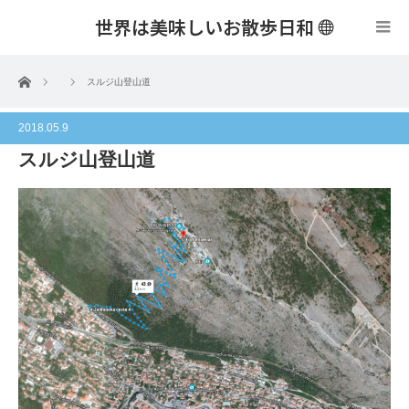
世界は美味しいお散歩日和
menu
ホーム
スルジ山登山道
2018.05.9
スルジ山登山道