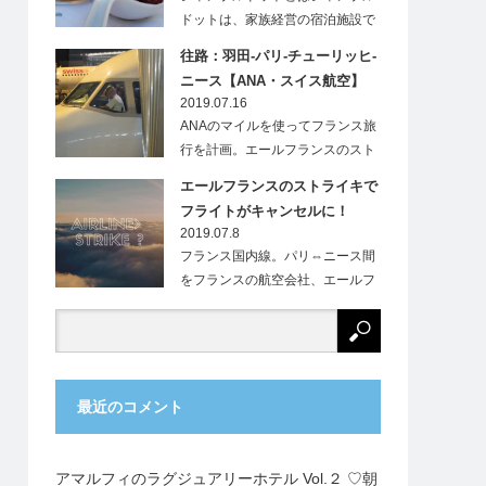
ドットは、家族経営の宿泊施設で
す。フランス…
往路：羽田-パリ-チューリッヒ-
ニース【ANA・スイス航空】
2019.07.16
ANAのマイルを使ってフランス旅
行を計画。エールフランスのスト
ライキにより、…
エールフランスのストライキで
フライトがキャンセルに！
2019.07.8
フランス国内線。パリ⇔ニース間
をフランスの航空会社、エールフ
ランス（Ai…
最近のコメント
アマルフィのラグジュアリーホテル Vol.２ ♡朝