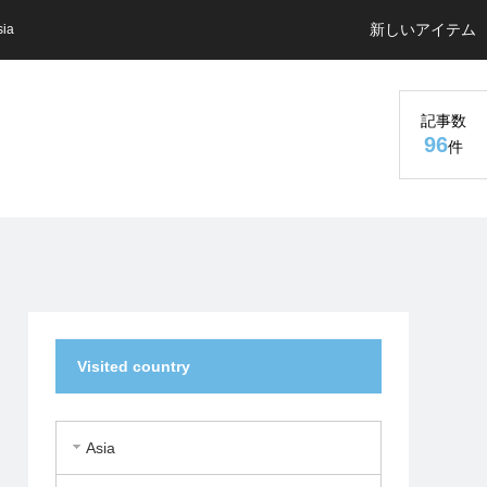
新しいアイテム
sia
記事数
96
件
Visited country
Asia