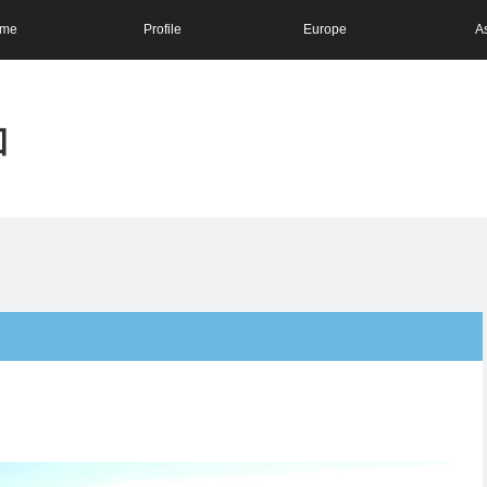
me
Profile
Europe
A
和