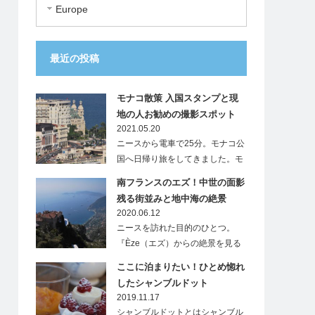
Europe
最近の投稿
モナコ散策 入国スタンプと現
地の人お勧めの撮影スポット
2021.05.20
ニースから電車で25分。モナコ公
国へ日帰り旅をしてきました。モ
ナ…
南フランスのエズ！中世の面影
残る街並みと地中海の絶景
2020.06.12
ニースを訪れた目的のひとつ。
『Èze（エズ）からの絶景を見る
こと』…
ここに泊まりたい！ひとめ惚れ
したシャンブルドット
2019.11.17
シャンブルドットとはシャンブル