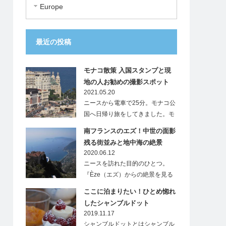
Europe
最近の投稿
モナコ散策 入国スタンプと現
地の人お勧めの撮影スポット
2021.05.20
ニースから電車で25分。モナコ公
国へ日帰り旅をしてきました。モ
ナ…
南フランスのエズ！中世の面影
残る街並みと地中海の絶景
2020.06.12
ニースを訪れた目的のひとつ。
『Èze（エズ）からの絶景を見る
こと』…
ここに泊まりたい！ひとめ惚れ
したシャンブルドット
2019.11.17
シャンブルドットとはシャンブル