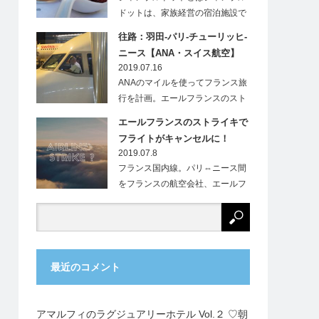
ドットは、家族経営の宿泊施設で
す。フランス…
往路：羽田-パリ-チューリッヒ-
ニース【ANA・スイス航空】
2019.07.16
ANAのマイルを使ってフランス旅
行を計画。エールフランスのスト
ライキにより、…
エールフランスのストライキで
フライトがキャンセルに！
2019.07.8
フランス国内線。パリ⇔ニース間
をフランスの航空会社、エールフ
ランス（Ai…
最近のコメント
アマルフィのラグジュアリーホテル Vol.２ ♡朝