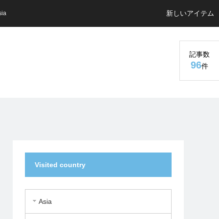
新しいアイテム
sia
記事数
96
件
Visited country
Asia