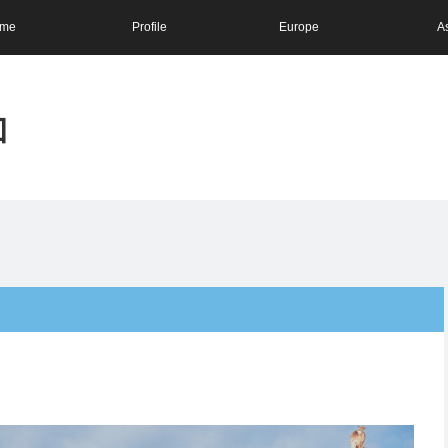
me
Profile
Europe
A
和