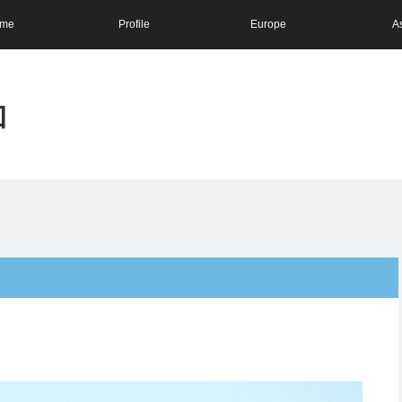
me
Profile
Europe
A
和