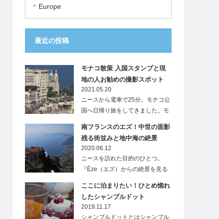
Europe
最近の投稿
モナコ散策 入国スタンプと現
地の人お勧めの撮影スポット
2021.05.20
ニースから電車で25分。モナコ公
国へ日帰り旅をしてきました。モ
ナ…
南フランスのエズ！中世の面影
残る街並みと地中海の絶景
2020.06.12
ニースを訪れた目的のひとつ。
『Èze（エズ）からの絶景を見る
こと』…
ここに泊まりたい！ひとめ惚れ
したシャンブルドット
2019.11.17
シャンブルドットとはシャンブル