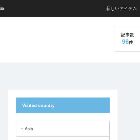
新しいアイテム
sia
記事数
96
件
Visited country
Asia