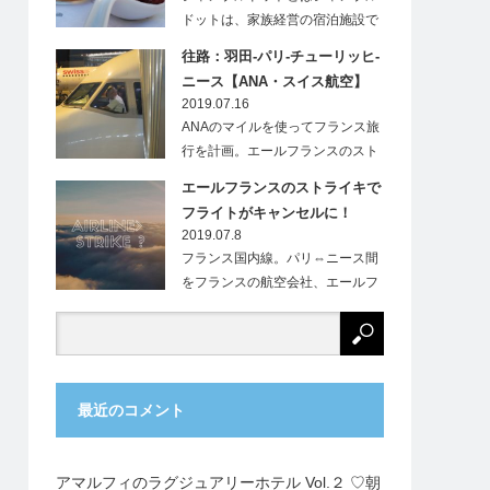
ドットは、家族経営の宿泊施設で
す。フランス…
往路：羽田-パリ-チューリッヒ-
ニース【ANA・スイス航空】
2019.07.16
ANAのマイルを使ってフランス旅
行を計画。エールフランスのスト
ライキにより、…
エールフランスのストライキで
フライトがキャンセルに！
2019.07.8
フランス国内線。パリ⇔ニース間
をフランスの航空会社、エールフ
ランス（Ai…
最近のコメント
アマルフィのラグジュアリーホテル Vol.２ ♡朝