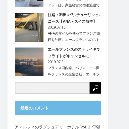
ドットは、家族経営の宿泊施設で
す。フランス…
往路：羽田-パリ-チューリッヒ-
ニース【ANA・スイス航空】
2019.07.16
ANAのマイルを使ってフランス旅
行を計画。エールフランスのスト
ライキにより、…
エールフランスのストライキで
フライトがキャンセルに！
2019.07.8
フランス国内線。パリ⇔ニース間
をフランスの航空会社、エールフ
ランス（Ai…
最近のコメント
アマルフィのラグジュアリーホテル Vol.２ ♡朝