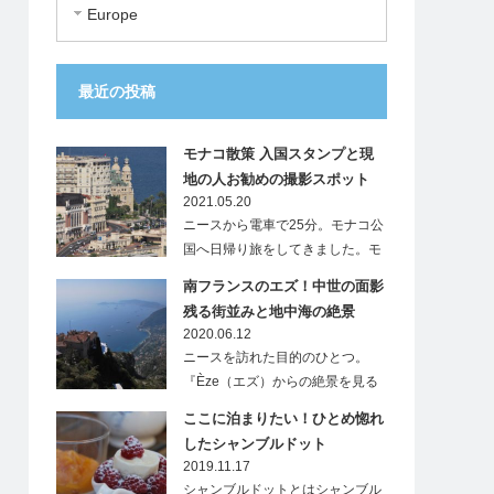
Europe
最近の投稿
モナコ散策 入国スタンプと現
地の人お勧めの撮影スポット
2021.05.20
ニースから電車で25分。モナコ公
国へ日帰り旅をしてきました。モ
ナ…
南フランスのエズ！中世の面影
残る街並みと地中海の絶景
2020.06.12
ニースを訪れた目的のひとつ。
『Èze（エズ）からの絶景を見る
こと』…
ここに泊まりたい！ひとめ惚れ
したシャンブルドット
2019.11.17
シャンブルドットとはシャンブル