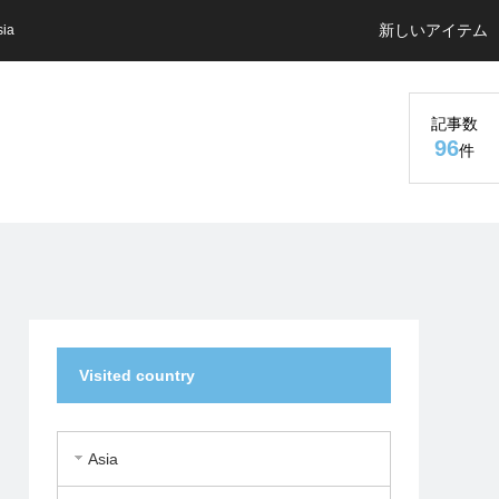
新しいアイテム
sia
記事数
96
件
Visited country
Asia