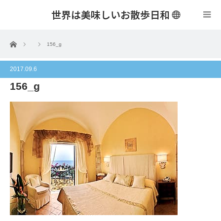
世界は美味しいお散歩日和
menu
ホーム
156_g
2017.09.6
156_g