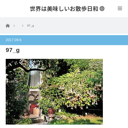
世界は美味しいお散歩日和
menu
ホーム
97_g
2017.09.6
97_g