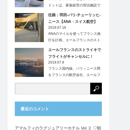
ドットは、家族経営の宿泊施設で
す。フランス…
往路：羽田-パリ-チューリッヒ-
ニース【ANA・スイス航空】
2019.07.16
ANAのマイルを使ってフランス旅
行を計画。エールフランスのスト
ライキにより、…
エールフランスのストライキで
フライトがキャンセルに！
2019.07.8
フランス国内線。パリ⇔ニース間
をフランスの航空会社、エールフ
ランス（Ai…
最近のコメント
アマルフィのラグジュアリーホテル Vol.２ ♡朝