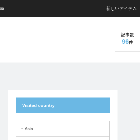
新しいアイテム
sia
記事数
96
件
Visited country
Asia