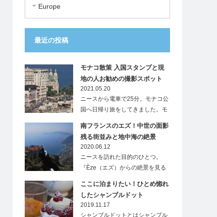
Europe
最近の投稿
モナコ散策 入国スタンプと現
地の人お勧めの撮影スポット
2021.05.20
ニースから電車で25分。モナコ公
国へ日帰り旅をしてきました。モ
ナ…
南フランスのエズ！中世の面影
残る街並みと地中海の絶景
2020.06.12
ニースを訪れた目的のひとつ。
『Èze（エズ）からの絶景を見る
こと』…
ここに泊まりたい！ひとめ惚れ
したシャンブルドット
2019.11.17
シャンブルドットとはシャンブル