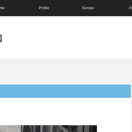
me
Profile
Europe
A
和