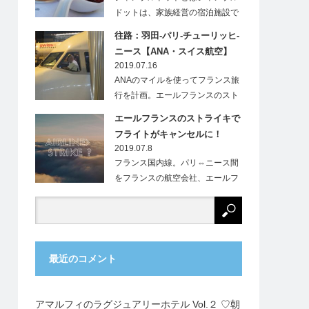
ドットは、家族経営の宿泊施設で
す。フランス…
往路：羽田-パリ-チューリッヒ-
ニース【ANA・スイス航空】
2019.07.16
ANAのマイルを使ってフランス旅
行を計画。エールフランスのスト
ライキにより、…
エールフランスのストライキで
フライトがキャンセルに！
2019.07.8
フランス国内線。パリ⇔ニース間
をフランスの航空会社、エールフ
ランス（Ai…
最近のコメント
アマルフィのラグジュアリーホテル Vol.２ ♡朝