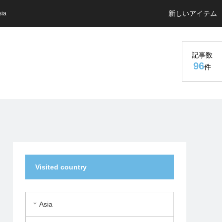
新しいアイテム
sia
記事数
96
件
Visited country
Asia