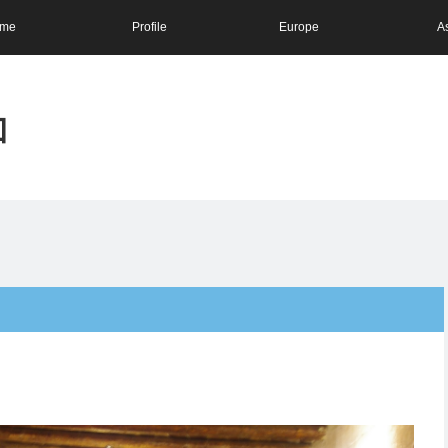
me
Profile
Europe
A
和