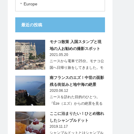
Europe
最近の投稿
モナコ散策 入国スタンプと現
地の人お勧めの撮影スポット
2021.05.20
ニースから電車で25分。モナコ公
国へ日帰り旅をしてきました。モ
ナ…
南フランスのエズ！中世の面影
残る街並みと地中海の絶景
2020.06.12
ニースを訪れた目的のひとつ。
『Èze（エズ）からの絶景を見る
こと』…
ここに泊まりたい！ひとめ惚れ
したシャンブルドット
2019.11.17
シャンブルドットとはシャンブル