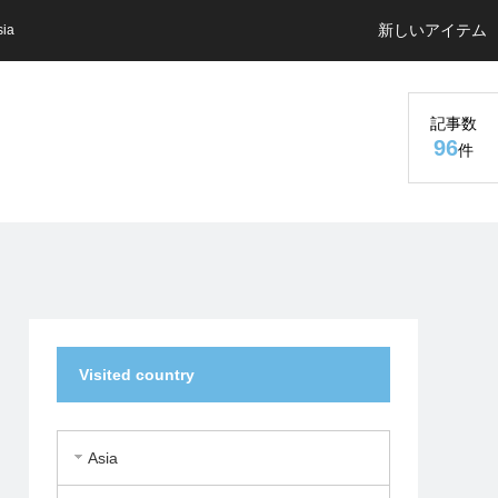
新しいアイテム
sia
記事数
96
件
Visited country
Asia