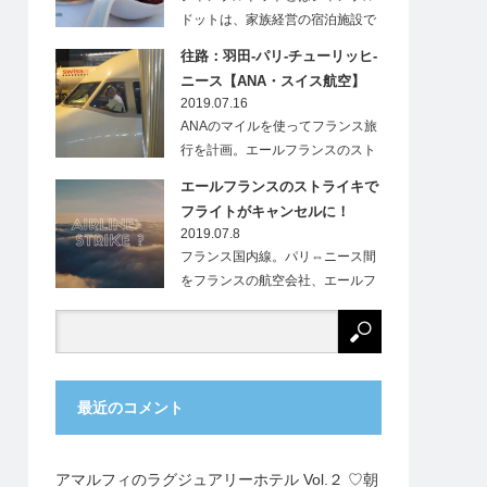
ドットは、家族経営の宿泊施設で
す。フランス…
往路：羽田-パリ-チューリッヒ-
ニース【ANA・スイス航空】
2019.07.16
ANAのマイルを使ってフランス旅
行を計画。エールフランスのスト
ライキにより、…
エールフランスのストライキで
フライトがキャンセルに！
2019.07.8
フランス国内線。パリ⇔ニース間
をフランスの航空会社、エールフ
ランス（Ai…
最近のコメント
アマルフィのラグジュアリーホテル Vol.２ ♡朝