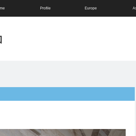
me
Profile
Europe
A
和