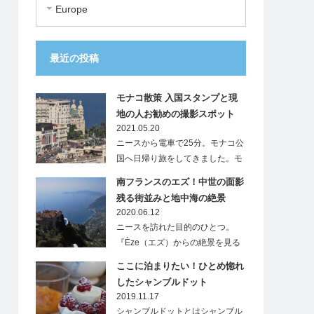
Europe
最近の投稿
モナコ散策 入国スタンプと現
地の人お勧めの撮影スポット
2021.05.20
ニースから電車で25分。モナコ公
国へ日帰り旅をしてきました。モ
ナ…
南フランスのエズ！中世の面影
残る街並みと地中海の絶景
2020.06.12
ニースを訪れた目的のひとつ。
『Èze（エズ）からの絶景を見る
こと』…
ここに泊まりたい！ひとめ惚れ
したシャンブルドット
2019.11.17
シャンブルドットとはシャンブル