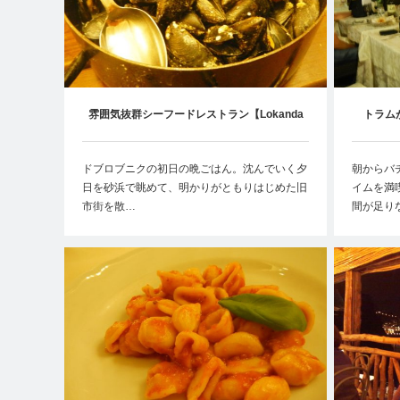
雰囲気抜群シーフードレストラン【Lokanda
トラム
Peskarija】
ドブロブニクの初日の晩ごはん。沈んでいく夕
朝からバ
日を砂浜で眺めて、明かりがともりはじめた旧
イムを満
市街を散…
間が足り