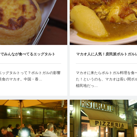
オでみんなが食べてるエッグタルト
マカオ人に人気！庶民派ポルトガル
エッグタルトって？ポルトガルの影響
マカオに来たらポルトガル料理を食
美食のマカオ。中国・香…
た！というのも、マカオは長い間ポ
植民地だっ…