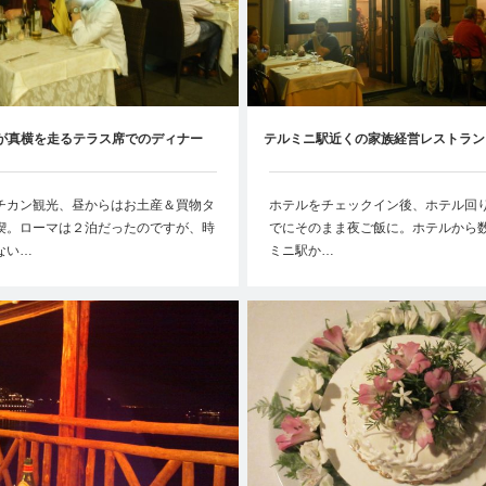
が真横を走るテラス席でのディナー
テルミニ駅近くの家族経営レストラン【
【Trattoria Nuova Stella】
チカン観光、昼からはお土産＆買物タ
ホテルをチェックイン後、ホテル回
喫。ローマは２泊だったのですが、時
でにそのまま夜ご飯に。ホテルから
ない…
ミニ駅か…