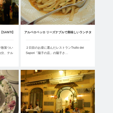
SANTI】
アルベロベッロ リーズナブルで美味しいランチタ
イム【Trullo dei Sapori】
り散策つい
２日目のお昼に選んだレストランTrullo dei
数分、テル
Sapori「陽子の店」の陽子さ…