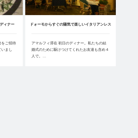
ディナー
ドォーモからすぐの陽気で楽しいイタリアンレス
RINA】
トラン【DA MARIA】
達をご招待
アマルフィ滞在 初日のディナー。私たちの結
ていまし
婚式のために駆けつけてくれたお友達も含め４
人で。…