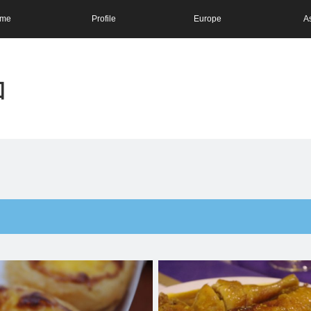
me
Profile
Europe
A
和