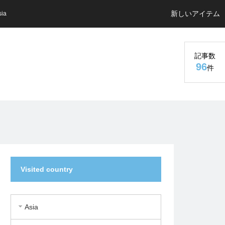
新しいアイテム
sia
記事数
96
件
Visited country
Asia