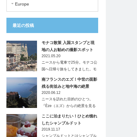
Europe
最近の投稿
モナコ散策 入国スタンプと現
地の人お勧めの撮影スポット
2021.05.20
ニースから電車で25分。モナコ公
国へ日帰り旅をしてきました。モ
ナ…
南フランスのエズ！中世の面影
残る街並みと地中海の絶景
2020.06.12
ニースを訪れた目的のひとつ。
『Èze（エズ）からの絶景を見る
こと』…
ここに泊まりたい！ひとめ惚れ
したシャンブルドット
2019.11.17
シャンブルドットとはシャンブル