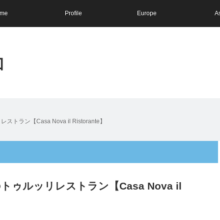
me
Profile
Europe
A
和
Casa Nova il Ristorante】
ルッリレストラン【Casa Nova il