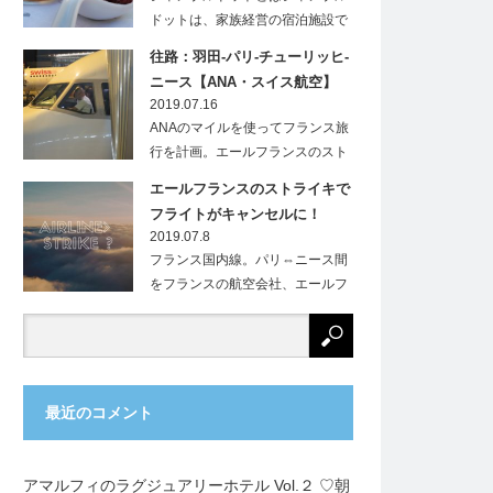
ドットは、家族経営の宿泊施設で
す。フランス…
往路：羽田-パリ-チューリッヒ-
ニース【ANA・スイス航空】
2019.07.16
ANAのマイルを使ってフランス旅
行を計画。エールフランスのスト
ライキにより、…
エールフランスのストライキで
フライトがキャンセルに！
2019.07.8
フランス国内線。パリ⇔ニース間
をフランスの航空会社、エールフ
ランス（Ai…
最近のコメント
アマルフィのラグジュアリーホテル Vol.２ ♡朝